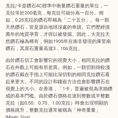
克拉/卡是鑽石4C標準中衡量鑽石重量的單位，一
克拉等於200毫克，每克拉可細分為一百分。例
如，0.25克拉的鑽石即稱為「二十五分」。每一顆
天然鑽石，皆是源自地球深處的奇蹟。它們歷經億
萬年的地質孕育，才得以被發掘。因此，大克拉天
然鑽石極為稀有，例如1905年在南非發現的庫里南
鑽石，其原石重量高達3，106克拉。
由於鑽石切工會影響它的視覺大小，相同克拉的鑽
石在外觀上可能有所差異。例如，一顆切割得較淺
的鑽石戴在手指上可能比深切割的相同克拉鑽石看
起來更大。不同的設計和鑲嵌方法也會影響鑽石在
視覺上的大小。在香港，「1卡」普遍被視為求婚鑽
戒的基本門檻。由於鑽石價格在達到整數或半整數
克拉（如0.50、0.70、1.00克拉）時會出現明顯的
價格跳升，整數克拉通常被稱為「神奇重量」
(Magic Size)。