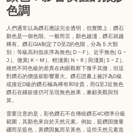
色調
人們通常以為鑽石應該完全透明，但實際上，鑽石
顏色是一個色階。一般而言，顏色越淺，鑽石就越
稀有。鑽石GIA制定了D至Z的色階，分為 5 大類
別：等級高到低依序為無色( D ~ F )、近乎無色( G ~
J )、微黃( K ~ M )、輕淺黃( N ~ R ) 與淺黃( S ~ Z )。
雖然不同色級的差異在肉眼觀察下微乎其微，但這
對鑽石的價值卻影響重大。鑽石證書上被評為D級
或接近D級的鑽石極為稀有和珍貴，而G至J近無色
鑽石在鑲嵌後仍可呈現無色效果，兼顧美觀與預
算。
需要注意的是，彩色鑽石不在傳統鑽石4C標準分級
範圍，其顏色來自於天然元素。例如，藍鑽因微量
硼而呈藍色，黃鑽因氮而呈黃色，這些天然元素造