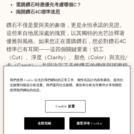
選購鑽石時應優先考慮哪個C？
揭開
鑽石4C
標準迷思
鑽石不僅是愛與美的象徵，更是永恒承諾的見證。
這些來自地底深處的瑰寶，以其獨特的光芒詮釋著
優雅與風格。如果您正在選購鑽石，想必對鑽石4C
標準已有耳聞——這四個關鍵要素：切工
（Cut）、淨度（Clarity）、顏色（Color）與克拉/
卡（Carat），共同決定了天然鑽石的價值與璀璨程
度。掌握鑽石4C知識，將助您做出更明智的選擇。
我們使用 Cookie 以允許我們網站的正常工作、個性化設計內容和廣告、提供社
交媒體功能並分析流量。我們還同社交媒體、廣告和分析合作夥伴分享有關您
若您對4C標準的專業術語感到困惑，或對各式鑽石
使用我們網站的信息。
形狀猶豫不決，本文將為您解析鑽石4C標準，引領
您從專業視角鑑賞鑽石之美，助您作出最契合心意
Cookie 设置
的選擇。
全部拒絕
接受所有 Cookie