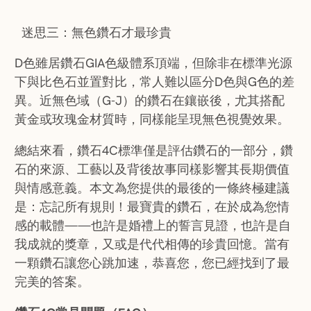
迷思三：無色鑽石才最珍貴
D色雖居鑽石GIA色級體系頂端，但除非在標準光源
下與比色石並置對比，常人難以區分D色與G色的差
異。近無色域（G-J）的鑽石在鑲嵌後，尤其搭配
黃金或玫瑰金材質時，同樣能呈現無色視覺效果。
總結來看，鑽石4C標準僅是評估鑽石的一部分，鑽
石的來源、工藝以及背後故事同樣影響其長期價值
與情感意義。本文為您提供的最後的一條終極建議
是：忘記所有規則！最寶貴的鑽石，在於成為您情
感的載體——也許是婚禮上的誓言見證，也許是自
我成就的獎章，又或是代代相傳的珍貴回憶。當有
一顆鑽石讓您心跳加速，恭喜您，您已經找到了最
完美的答案。