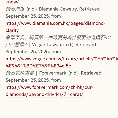
know/
鑽石淨度.
(n.d.). Diamania Jewelry. Retrieved
September 25, 2025, from
https://www.diamania.com.hk/pages/diamond-
clarity
奢華字典 / 購買第一件珠寶前為什麼要知道鑽石4C
/ 5C標準?
| Vogue Taiwan. (n.d.). Retrieved
September 25, 2025, from
https://www.vogue.com.tw/luxury/article/%E5
%E9%91%BD%E7%9F%B34c-5c
鑽石克拉重量
| Forevermark. (n.d.). Retrieved
September 25, 2025, from
https://www.forevermark.com/zh-hk/our-
diamonds/beyond-the-4cs/7.1carat/