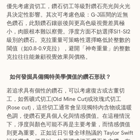
優先考慮資切工，鑽石切工等級對鑽石亮光與火光
具決定性影響。其次可考慮色級：G-J區間的近無
色鑽石，此類鑽石鑲嵌後與更高色級視覺差異極
小，肉眼根本難以察覺。淨度方面不妨選擇SI1-SI2
級別的鑽石。克拉重量可策略性選擇略低於整數的
閾值（如0.8-0.9克拉），避開「神奇重量」的整數
克拉往往能兼顧視覺效果與價格。
如何發掘具備獨特美學價值的鑽石形狀？
若追求具有個性的鑽石，可以考慮復古或古董切
工，如舊礦式切工(Old Mine Cut)或玫瑰式切工
(Rose cut)，這些切工通常會呈現獨特內含物或溫暖
色調，使鑽石更具個人化與情感價值。在這種情況
下，淨度與顏色可能不再是主要考量，而情感價值
則更為重要。正如近日引發全球熱議的 Taylor Swift