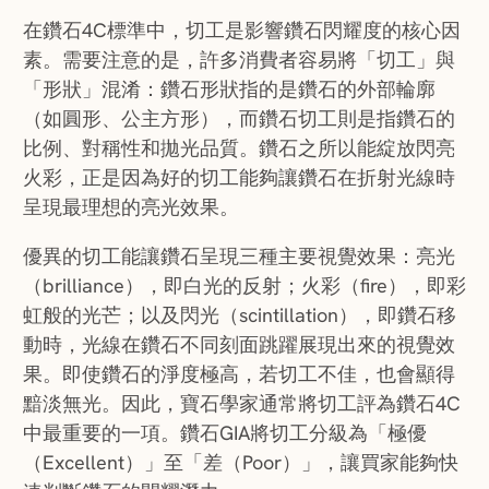
在鑽石4C標準中，切工是影響鑽石閃耀度的核心因
素。需要注意的是，許多消費者容易將「切工」與
「形狀」混淆：鑽石形狀指的是鑽石的外部輪廓
（如圓形、公主方形），而鑽石切工則是指鑽石的
比例、對稱性和拋光品質。鑽石之所以能綻放閃亮
火彩，正是因為好的切工能夠讓鑽石在折射光線時
呈現最理想的亮光效果。
優異的切工能讓鑽石呈現三種主要視覺效果：亮光
（brilliance），即白光的反射；火彩（fire），即彩
虹般的光芒；以及閃光（scintillation），即鑽石移
動時，光線在鑽石不同刻面跳躍展現出來的視覺效
果。即使鑽石的淨度極高，若切工不佳，也會顯得
黯淡無光。因此，寶石學家通常將切工評為鑽石4C
中最重要的一項。鑽石GIA將切工分級為「極優
（Excellent）」至「差（Poor）」，讓買家能夠快