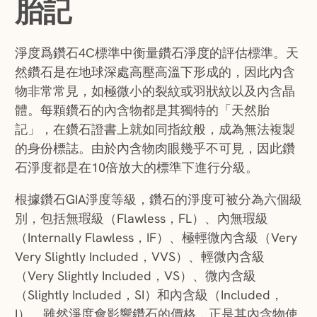
胎記
淨度爲鑽石4C標準中衡量鑽石淨度的評估標準。天
然鑽石是在地球深處高壓高溫下形成的，因此內含
物非常常見，如極微小的裂紋或羽狀紋以及內含晶
體。每顆鑽石的內含物都是其獨特的「天然胎
記」，在鑽石證書上就如同指紋般，成為無法複製
的身份標誌。由於內含物肉眼幾乎不可見，因此鑽
石淨度都是在10倍放大的標準下進行分級。
根據鑽石GIA淨度等級，鑽石的淨度可被分為六個級
別，包括無瑕級（Flawless，FL）、內無瑕級
（Internally Flawless，IF）、極輕微內含級（Very
Very Slightly Included，VVS）、輕微內含級
（Very Slightly Included，VS）、微內含級
（Slightly Included，SI）和內含級（Included，
I）。雖然淨度會影響鑽石的價格，正是其內含物使