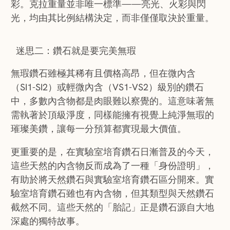
彩。克拉重量並非唯一標準——亮光、火彩與閃
光，均由其比例結構決定，而非僅僅取決於重量。
迷思二：鑽石就是要完美無瑕
無瑕鑽石雖極其稀有且價格高昂，但在微內含
（SI1-SI2）或輕微內含（VS1-VS2）級別的鑽石
中，多數內含物都是肉眼難以察覺的。這意味著無
需執著於頂級淨度，同樣能擁有視覺上純淨無瑕的
璀璨美鑽，讓每一分預算都實現最大價值。
更重要的是，在實驗室培育鑽石日漸普及的今天，
這些天然的內含物反而成為了一種「身份證明」，
有助於將天然鑽石與實驗室培育鑽石區分開來。實
驗室培育鑽石雖也有內含物，但其類型與天然鑽石
截然不同。這些天然的「胎記」正是鑽石源自大地
深處的獨特故事。