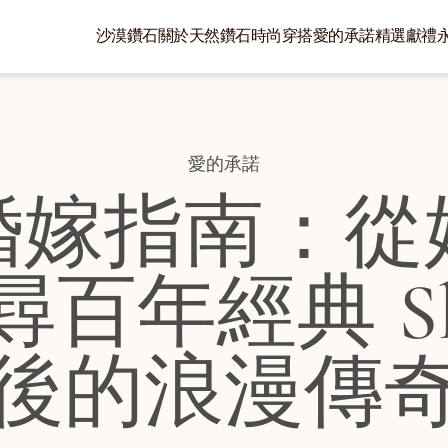
沙漠鑽石
關於天然鑽石
時尚穿搭
愛的承諾
精選獻禮
:
愛的承諾
6 婚嫁指南：
百年經典 Slo
後的浪漫傳