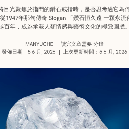
將目光聚焦於指間的鑽石戒指時，是否思考過它為何能象
新書，從1947年那句傳奇 Slogan 「鑽石恒久遠 一
越百年，成為承載人類情感與藝術文化的極致圖騰
:
MANYUCHE
讀完文章需要 分鐘
|
發佈日期：5 6 月, 2026
上次更新時間：5 6 月, 2026
|