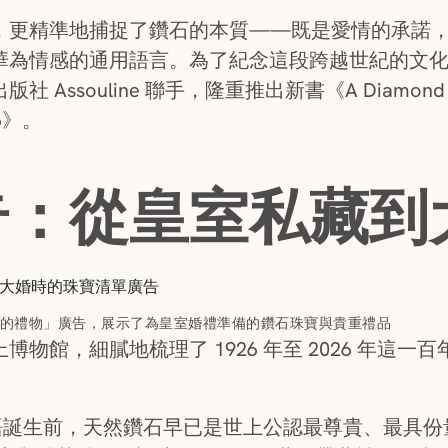
，更精準地捕捉了鑽石的本質——既是愛情的承諾
為情感的通用語言。為了紀念這段跨越世紀的文化旅程，
souline 聯手，隆重推出新書《A Diamond Is Fore
026》。
奇：從皇室私藏到
新娘的禮物」廣告，展示了為皇室婚禮準備的鑽石珠寶與貴重禮品
物館，細膩地梳理了 1926 年至 2026 年這
標語誕生前，天然鑽石早已是世上公認最尊貴、最具份量