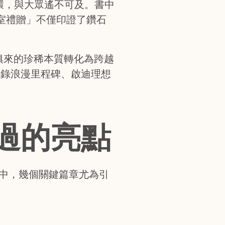
環，與大眾遙不可及。書中
份「皇室禮贈」不僅印證了鑽石
生俱來的珍稀本質轉化為跨越
紀錄浪漫里程碑、啟迪理想
過的亮點
饗宴中，幾個關鍵篇章尤為引