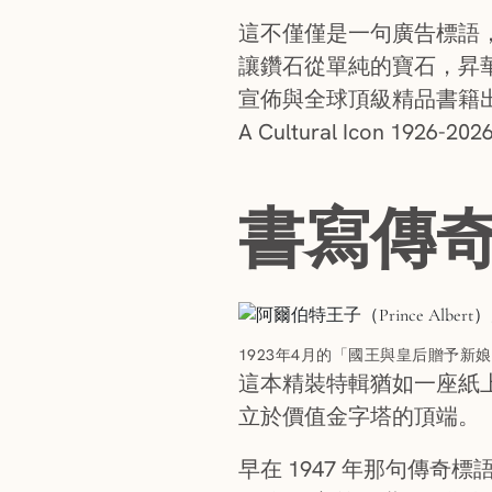
這不僅僅是一句廣告標語
讓鑽石從單純的寶石，昇華
宣佈與全球頂級精品書籍出版社 As
A Cultural Icon 1926-2
書寫傳
1923年4月的「國王與皇后贈予
這本精裝特輯猶如一座紙上博
立於價值金字塔的頂端。
早在 1947 年那句傳奇