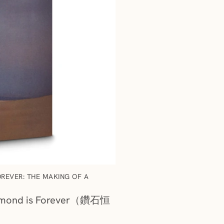
R: THE MAKING OF A
nd is Forever（鑽石恒