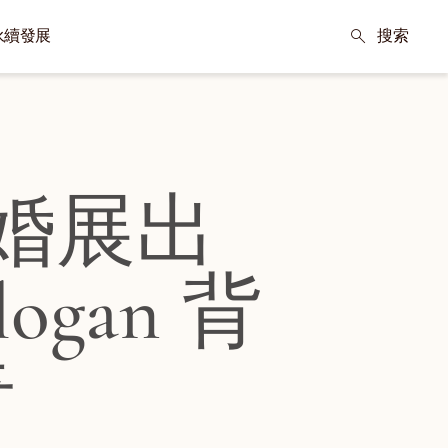
永續發展
搜索
從婚展出
gan 背
奇